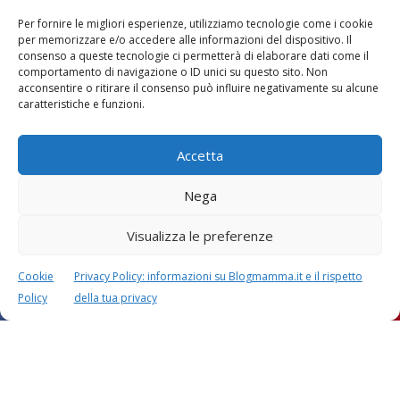
Per fornire le migliori esperienze, utilizziamo tecnologie come i cookie
Vaccini
SOS Pediatra
per memorizzare e/o accedere alle informazioni del dispositivo. Il
consenso a queste tecnologie ci permetterà di elaborare dati come il
comportamento di navigazione o ID unici su questo sito. Non
acconsentire o ritirare il consenso può influire negativamente su alcune
caratteristiche e funzioni.
Accetta
Festa della mamma:
Le settimane di
Nega
lavoretti, biglietti
gravidanza
d’auguri, filastrocche
Visualizza le preferenze
Cookie
Privacy Policy: informazioni su Blogmamma.it e il rispetto
Policy
della tua privacy
Chi siamo
Contatti
Privacy & Cookie Policy
Modifica il consenso
Cookie Policy (UE)
Copyright © 2026 Blogmamma by
FattoreMamma