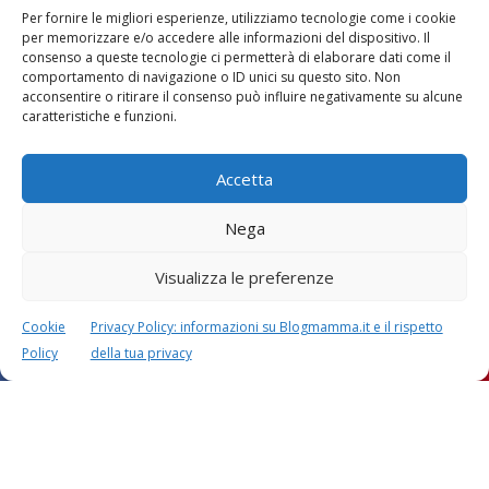
Per fornire le migliori esperienze, utilizziamo tecnologie come i cookie
per memorizzare e/o accedere alle informazioni del dispositivo. Il
consenso a queste tecnologie ci permetterà di elaborare dati come il
comportamento di navigazione o ID unici su questo sito. Non
acconsentire o ritirare il consenso può influire negativamente su alcune
Vaccini
SOS Pediatra
caratteristiche e funzioni.
Accetta
Nega
Visualizza le preferenze
Festa della mamma:
Le settimane di
lavoretti, biglietti
gravidanza
d’auguri, filastrocche
Cookie
Privacy Policy: informazioni su Blogmamma.it e il rispetto
Policy
della tua privacy
Chi siamo
Contatti
Privacy & Cookie Policy
Modifica il consenso
Cookie Policy (UE)