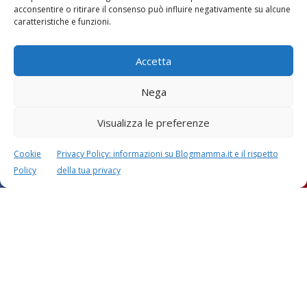
Vaccini
SOS Pediatra
acconsentire o ritirare il consenso può influire negativamente su alcune
caratteristiche e funzioni.
Accetta
Nega
Visualizza le preferenze
Festa della mamma:
Le settimane di
lavoretti, biglietti
gravidanza
d’auguri, filastrocche
Cookie
Privacy Policy: informazioni su Blogmamma.it e il rispetto
Policy
della tua privacy
Chi siamo
Contatti
Privacy & Cookie Policy
Modifica il consenso
Cookie Policy (UE)
Copyright © 2026 Blogmamma by
FattoreMamma
Design e sviluppo
colorinside studio
con
Atelier FattoreMamma