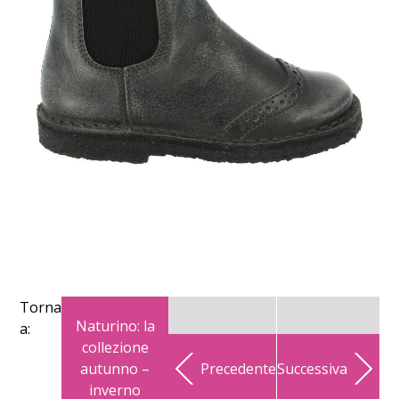
Torna
Naturino: la
a:
collezione
autunno –
Precedente
Successiva
inverno