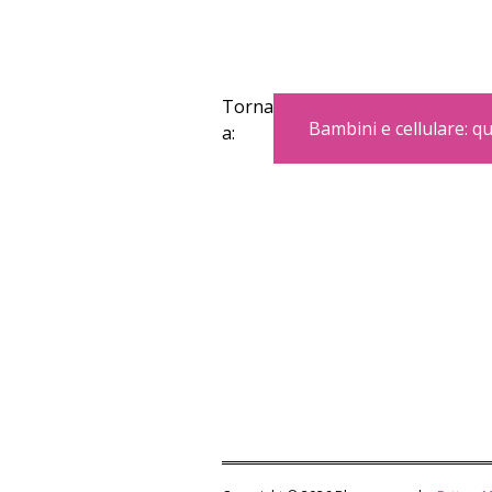
Torna
Bambini e cellulare: 
a: