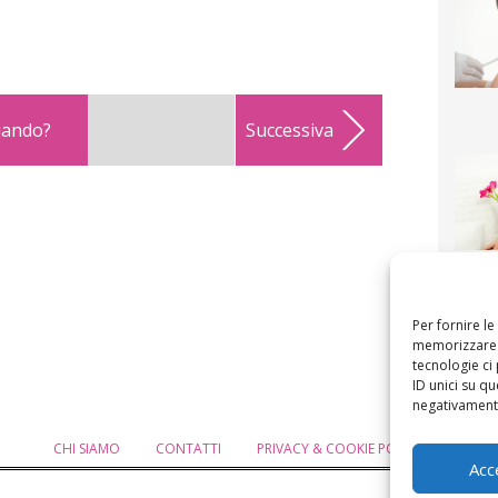
quando?
Successiva
F
mamm
bigli
fi
Per fornire l
memorizzare e
tecnologie ci
ID unici su qu
negativamente
CHI SIAMO
CONTATTI
PRIVACY & COOKIE POLICY
MODIF
Acc