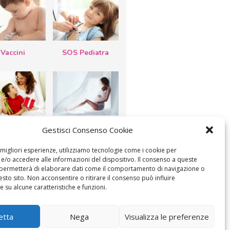
Vaccini
SOS Pediatra
esta della
Le settimane di
Gestisci Consenso Cookie
a: lavoretti,
gravidanza
etti d’auguri,
lastrocche
e migliori esperienze, utilizziamo tecnologie come i cookie per
/o accedere alle informazioni del dispositivo. Il consenso a queste
 permetterà di elaborare dati come il comportamento di navigazione o
esto sito. Non acconsentire o ritirare il consenso può influire
 su alcune caratteristiche e funzioni.
ICA IL CONSENSO
COOKIE POLICY (UE)
etta
Nega
Visualizza le preferenze