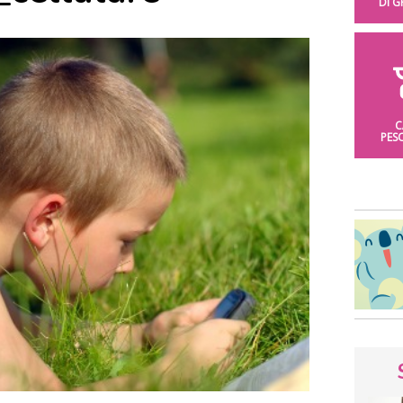
DI 
C
PES