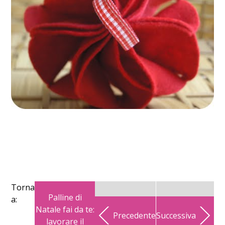
Torna
Palline di
a:
Natale fai da te:
Precedente
Successiva
lavorare il