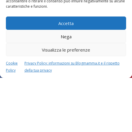
acconsentire o ritirare il consenso può influire negativamente su alcune
caratteristiche e funzioni.
Accetta
Nega
Visualizza le preferenze
Festa della mamma:
Le settimane di
lavoretti, biglietti
gravidanza
d’auguri, filastrocche
Cookie
Privacy Policy: informazioni su Blogmamma.it e il rispetto
Policy
della tua privacy
Chi siamo
Contatti
Privacy & Cookie Policy
Modifica il consenso
Cookie Policy (UE)
Copyright © 2026 Blogmamma by
FattoreMamma
Design e sviluppo
colorinside studio
con
Atelier FattoreMamma