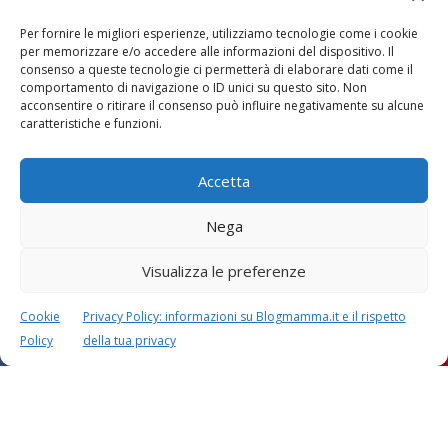
Per fornire le migliori esperienze, utilizziamo tecnologie come i cookie
per memorizzare e/o accedere alle informazioni del dispositivo. Il
consenso a queste tecnologie ci permetterà di elaborare dati come il
comportamento di navigazione o ID unici su questo sito. Non
acconsentire o ritirare il consenso può influire negativamente su alcune
Vaccini
SOS Pediatra
caratteristiche e funzioni.
Accetta
Nega
Visualizza le preferenze
Festa della mamma:
Le settimane di
lavoretti, biglietti
gravidanza
d’auguri, filastrocche
Cookie
Privacy Policy: informazioni su Blogmamma.it e il rispetto
Policy
della tua privacy
Chi siamo
Contatti
Privacy & Cookie Policy