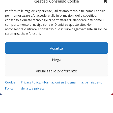
Gestisci Consenso Cookie
Per fornire le migliori esperienze, utilizziamo tecnologie come i cookie
per memorizzare e/o accedere alle informazioni del dispositivo. Il
consenso a queste tecnologie ci permetterà di elaborare dati come il
comportamento di navigazione o ID unici su questo sito. Non
acconsentire o ritirare il consenso può influire negativamente su alcune
Vaccini
SOS Pediatra
caratteristiche e funzioni.
Accetta
Nega
Visualizza le preferenze
Festa della mamma:
Le settimane di
lavoretti, biglietti
gravidanza
Cookie
Privacy Policy: informazioni su Blogmamma.it e il rispetto
d’auguri, filastrocche
Policy
della tua privacy
Chi siamo
Contatti
Privacy & Cookie Policy