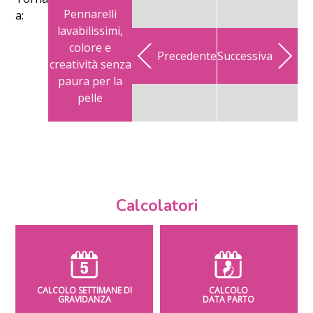
Pennarelli
a:
lavabilissimi,
colore e
Precedente
Successiva
creatività senza
paura per la
pelle
Calcolatori
CALCOLO SETTIMANE DI
CALCOLO
GRAVIDANZA
DATA PARTO