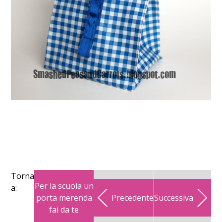
Torna
Per la scuola un
a:
porta merenda
Precedente
Successiva
fai da te