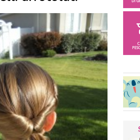
DI 
C
PES