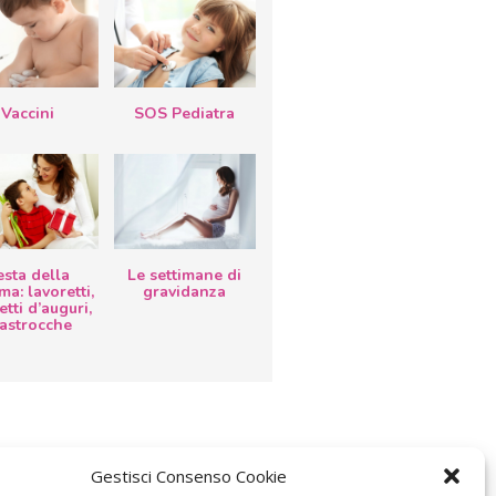
Vaccini
SOS Pediatra
esta della
Le settimane di
a: lavoretti,
gravidanza
etti d’auguri,
lastrocche
Gestisci Consenso Cookie