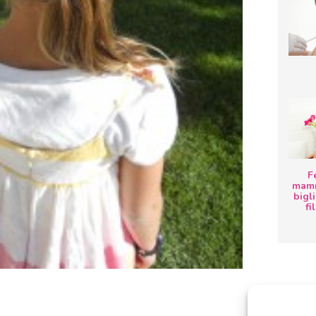
F
mamm
bigli
fi