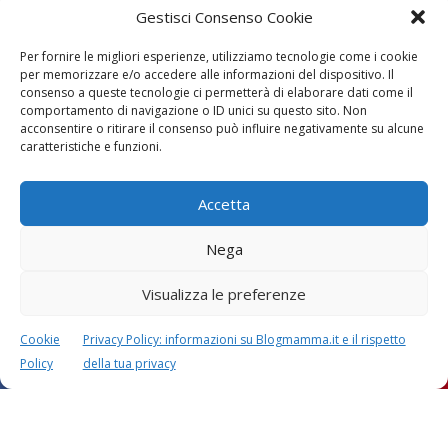
Gestisci Consenso Cookie
Per fornire le migliori esperienze, utilizziamo tecnologie come i cookie
per memorizzare e/o accedere alle informazioni del dispositivo. Il
consenso a queste tecnologie ci permetterà di elaborare dati come il
comportamento di navigazione o ID unici su questo sito. Non
acconsentire o ritirare il consenso può influire negativamente su alcune
Vaccini
SOS Pediatra
caratteristiche e funzioni.
Accetta
Nega
Visualizza le preferenze
Festa della mamma:
Le settimane di
lavoretti, biglietti
gravidanza
Cookie
Privacy Policy: informazioni su Blogmamma.it e il rispetto
d’auguri, filastrocche
Policy
della tua privacy