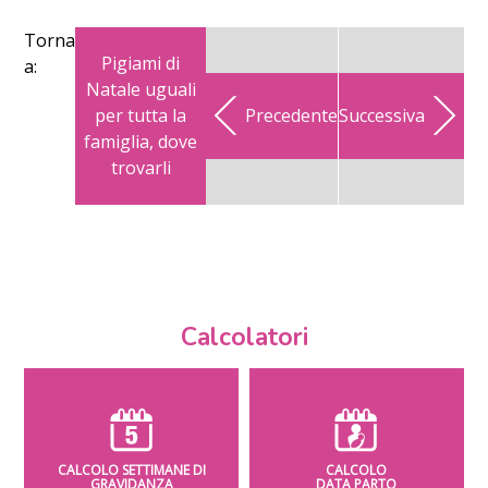
Torna
Pigiami di
a:
Natale uguali
per tutta la
Precedente
Successiva
famiglia, dove
trovarli
Calcolatori
CALCOLO SETTIMANE DI
CALCOLO
GRAVIDANZA
DATA PARTO