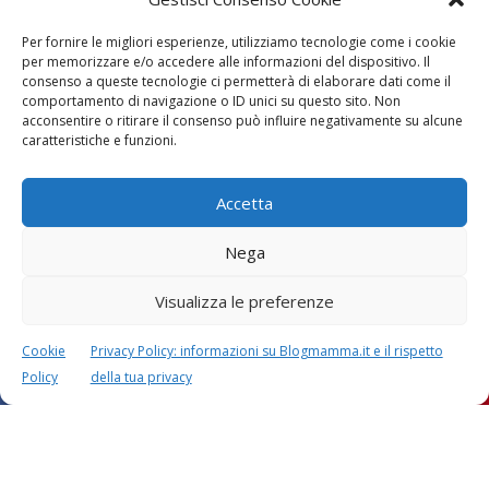
Per fornire le migliori esperienze, utilizziamo tecnologie come i cookie
per memorizzare e/o accedere alle informazioni del dispositivo. Il
consenso a queste tecnologie ci permetterà di elaborare dati come il
comportamento di navigazione o ID unici su questo sito. Non
acconsentire o ritirare il consenso può influire negativamente su alcune
Vaccini
SOS Pediatra
caratteristiche e funzioni.
Accetta
Nega
Visualizza le preferenze
Festa della mamma:
Le settimane di
lavoretti, biglietti
gravidanza
Cookie
Privacy Policy: informazioni su Blogmamma.it e il rispetto
d’auguri, filastrocche
Policy
della tua privacy
Chi siamo
Contatti
Privacy & Cookie Policy