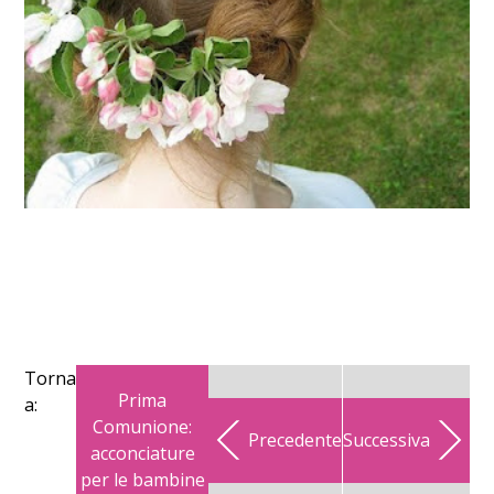
Torna
Prima
a:
Comunione:
Precedente
Successiva
acconciature
per le bambine