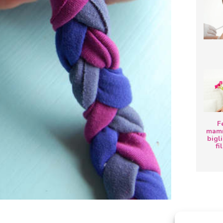
F
mamm
bigli
fi