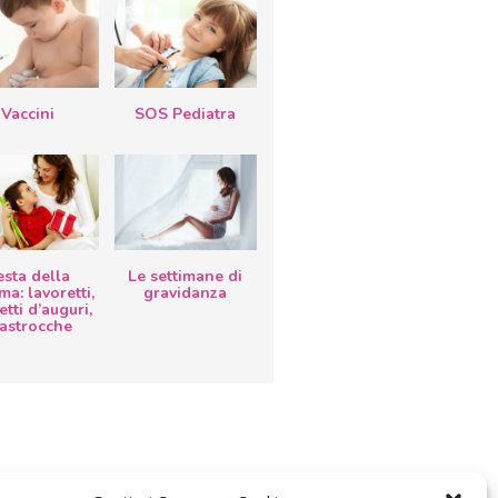
Vaccini
SOS Pediatra
esta della
Le settimane di
a: lavoretti,
gravidanza
etti d’auguri,
lastrocche