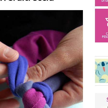
DI 
C
PES