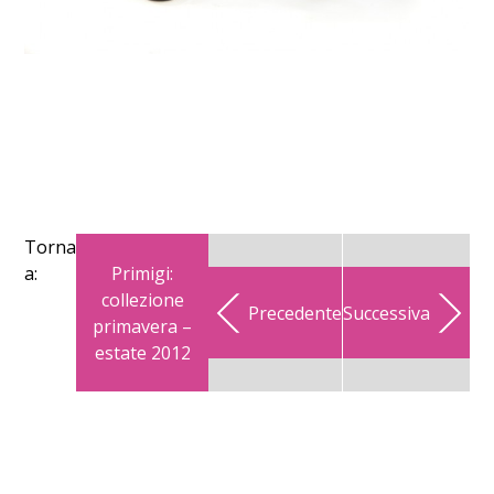
Torna
Primigi:
a:
collezione
Precedente
Successiva
primavera –
estate 2012