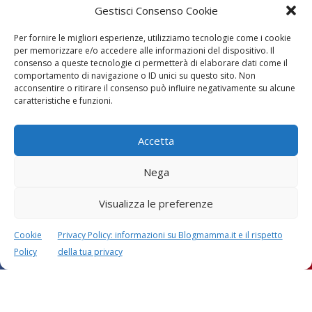
Gestisci Consenso Cookie
Per fornire le migliori esperienze, utilizziamo tecnologie come i cookie
per memorizzare e/o accedere alle informazioni del dispositivo. Il
consenso a queste tecnologie ci permetterà di elaborare dati come il
comportamento di navigazione o ID unici su questo sito. Non
acconsentire o ritirare il consenso può influire negativamente su alcune
Vaccini
SOS Pediatra
caratteristiche e funzioni.
Accetta
Nega
Visualizza le preferenze
Festa della mamma:
Le settimane di
lavoretti, biglietti
gravidanza
Cookie
Privacy Policy: informazioni su Blogmamma.it e il rispetto
d’auguri, filastrocche
Policy
della tua privacy