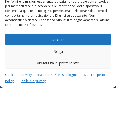
Per fornire le migliori esperienze, utilizziamo tecnologie come i cookie
per memorizzare e/o accedere alle informazioni del dispositivo. Il
consenso a queste tecnologie ci permetterà di elaborare dati come il
comportamento di navigazione o ID unici su questo sito. Non
acconsentire o ritirare il consenso può influire negativamente su alcune
Vaccini
SOS Pediatra
caratteristiche e funzioni.
Accetta
Nega
Visualizza le preferenze
Festa della mamma:
Le settimane di
lavoretti, biglietti
gravidanza
d’auguri, filastrocche
Cookie
Privacy Policy: informazioni su Blogmamma.it e il rispetto
Policy
della tua privacy
Chi siamo
Contatti
Privacy & Cookie Policy
Modifica il consenso
Cookie Policy (UE)