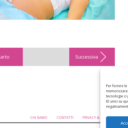
parto
Successiva
Per fornire l
memorizzare e
tecnologie ci
ID unici su qu
negativamente
CHI SIAMO
CONTATTI
PRIVACY & COOKIE POLICY
Acc