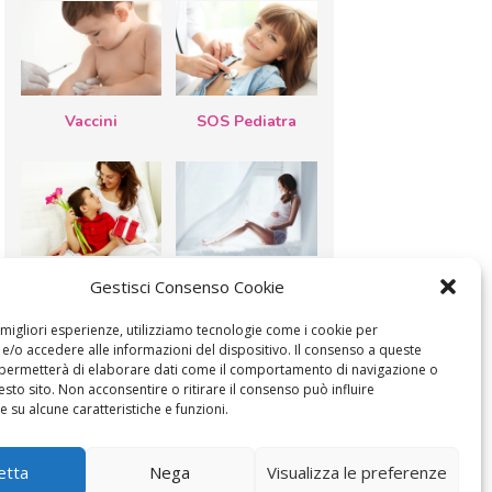
Vaccini
SOS Pediatra
Festa della
Le settimane di
Gestisci Consenso Cookie
mamma: lavoretti,
gravidanza
biglietti d’auguri,
filastrocche
e migliori esperienze, utilizziamo tecnologie come i cookie per
/o accedere alle informazioni del dispositivo. Il consenso a queste
 permetterà di elaborare dati come il comportamento di navigazione o
esto sito. Non acconsentire o ritirare il consenso può influire
 su alcune caratteristiche e funzioni.
MODIFICA IL CONSENSO
COOKIE POLICY (UE)
etta
Nega
Visualizza le preferenze