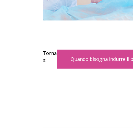
Torna
Quando bisogna indurre il 
a: