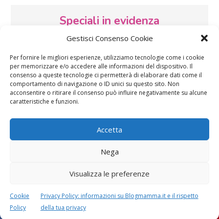
Speciali in evidenza
Gestisci Consenso Cookie
Per fornire le migliori esperienze, utilizziamo tecnologie come i cookie
per memorizzare e/o accedere alle informazioni del dispositivo. Il
consenso a queste tecnologie ci permetterà di elaborare dati come il
comportamento di navigazione o ID unici su questo sito. Non
acconsentire o ritirare il consenso può influire negativamente su alcune
caratteristiche e funzioni.
Vaccini
SOS Pediatra
Accetta
Nega
Visualizza le preferenze
Festa della mamma:
Le settimane di
lavoretti, biglietti
gravidanza
Cookie
Privacy Policy: informazioni su Blogmamma.it e il rispetto
d’auguri, filastrocche
Policy
della tua privacy