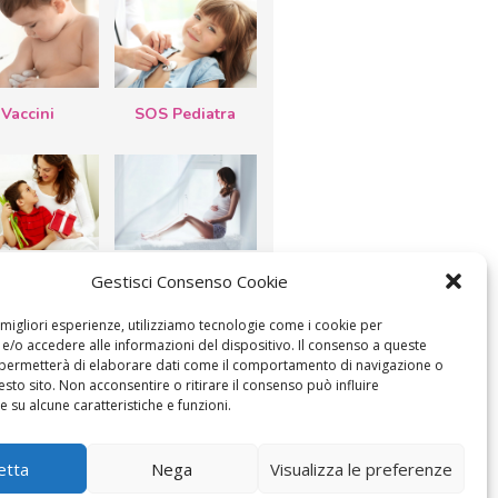
Vaccini
SOS Pediatra
esta della
Le settimane di
Gestisci Consenso Cookie
a: lavoretti,
gravidanza
etti d’auguri,
lastrocche
e migliori esperienze, utilizziamo tecnologie come i cookie per
/o accedere alle informazioni del dispositivo. Il consenso a queste
 permetterà di elaborare dati come il comportamento di navigazione o
esto sito. Non acconsentire o ritirare il consenso può influire
 su alcune caratteristiche e funzioni.
ICA IL CONSENSO
COOKIE POLICY (UE)
etta
Nega
Visualizza le preferenze