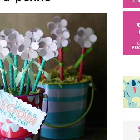
DI 
C
PES