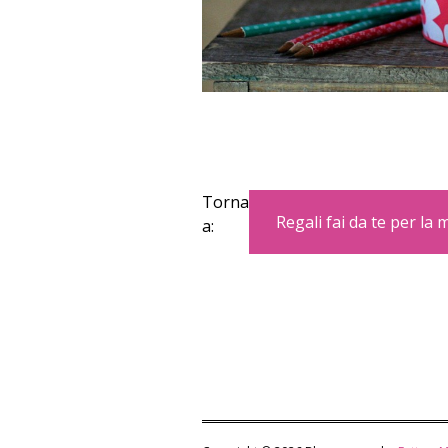
Torna
Regali fai da te per la
a: