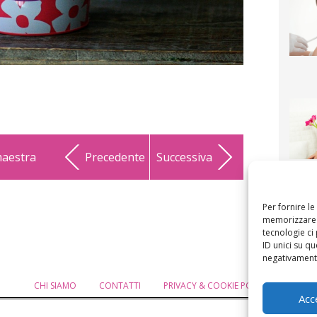
 maestra
Precedente
Successiva
F
mamm
bigli
fi
Per fornire l
memorizzare e
tecnologie ci
ID unici su qu
negativamente
CHI SIAMO
CONTATTI
PRIVACY & COOKIE POLICY
MODIF
Acc