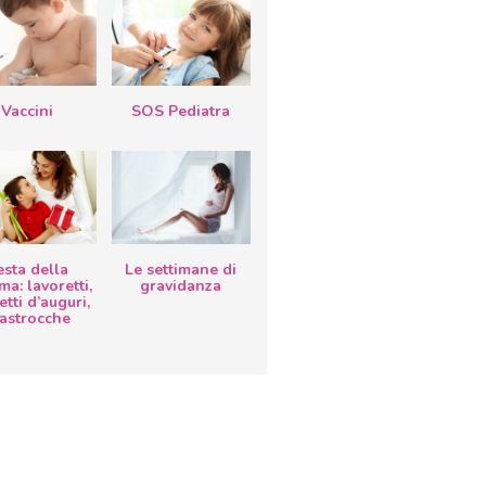
Vaccini
SOS Pediatra
esta della
Le settimane di
a: lavoretti,
gravidanza
etti d’auguri,
lastrocche