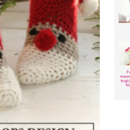
F
mamm
bigli
fi