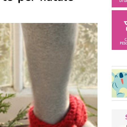
DI 
C
PES