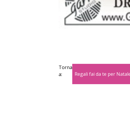
Torna
Regali fai da te per Natal
a:
Copyright © 2026 Blogmamma by
Fattor