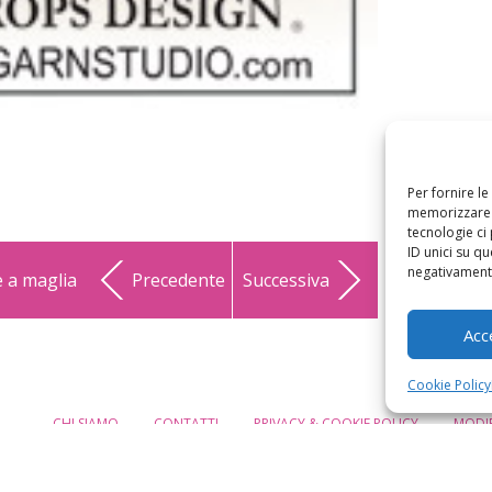
Per fornire l
memorizzare e
tecnologie ci
ID unici su qu
negativamente
e a maglia
Precedente
Successiva
Acc
Cookie Policy
CHI SIAMO
CONTATTI
PRIVACY & COOKIE POLICY
MODIF
eMamma