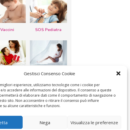
Vaccini
SOS Pediatra
esta della
Le settimane di
Gestisci Consenso Cookie
a: lavoretti,
gravidanza
etti d’auguri,
lastrocche
e migliori esperienze, utilizziamo tecnologie come i cookie per
/o accedere alle informazioni del dispositivo. Il consenso a queste
 permetterà di elaborare dati come il comportamento di navigazione o
esto sito. Non acconsentire o ritirare il consenso può influire
 su alcune caratteristiche e funzioni.
ICA IL CONSENSO
COOKIE POLICY (UE)
etta
Nega
Visualizza le preferenze