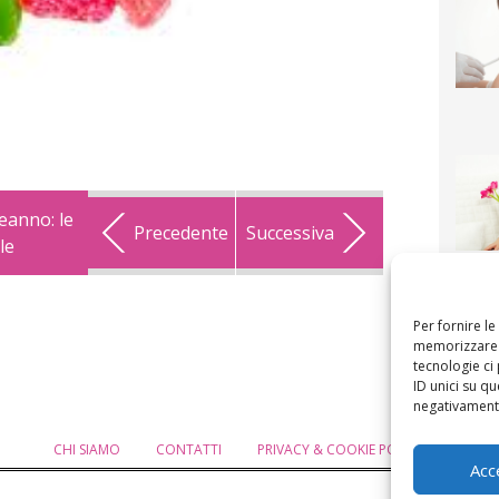
eanno: le
Precedente
Successiva
le
F
mamm
bigli
fi
Per fornire l
memorizzare e
tecnologie ci
ID unici su qu
negativamente
CHI SIAMO
CONTATTI
PRIVACY & COOKIE POLICY
MODIF
Acc