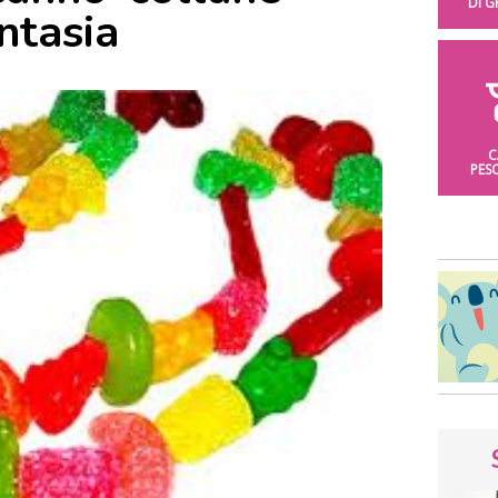
DI 
ntasia
C
PES