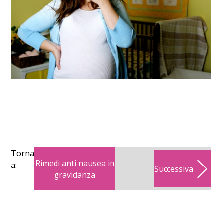
Torna
Rimedi anti nausea in
a:
Successiva
gravidanza