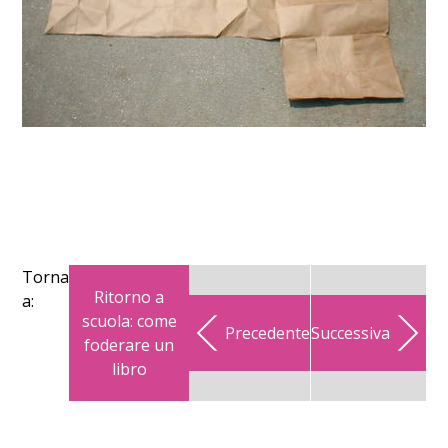
Torna
Ritorno a
a:
scuola: come
Precedente
Successiva
foderare un
libro