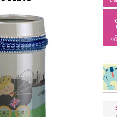
DI 
C
PES