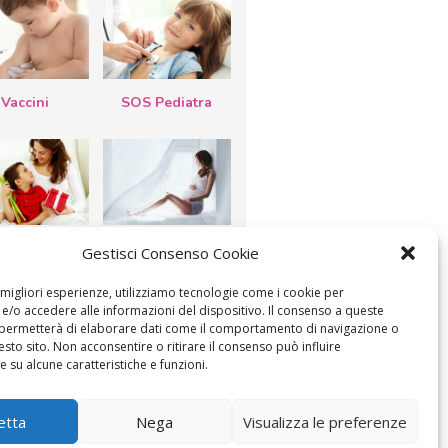
Vaccini
SOS Pediatra
esta della
Le settimane di
Gestisci Consenso Cookie
a: lavoretti,
gravidanza
etti d’auguri,
lastrocche
e migliori esperienze, utilizziamo tecnologie come i cookie per
/o accedere alle informazioni del dispositivo. Il consenso a queste
 permetterà di elaborare dati come il comportamento di navigazione o
esto sito. Non acconsentire o ritirare il consenso può influire
 su alcune caratteristiche e funzioni.
etta
Nega
Visualizza le preferenze
ICA IL CONSENSO
COOKIE POLICY (UE)