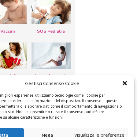
Vaccini
SOS Pediatra
esta della
Le settimane di
a: lavoretti,
gravidanza
Gestisci Consenso Cookie
etti d’auguri,
lastrocche
e migliori esperienze, utilizziamo tecnologie come i cookie per
/o accedere alle informazioni del dispositivo. Il consenso a queste
 permetterà di elaborare dati come il comportamento di navigazione o
esto sito. Non acconsentire o ritirare il consenso può influire
 su alcune caratteristiche e funzioni.
etta
Nega
Visualizza le preferenze