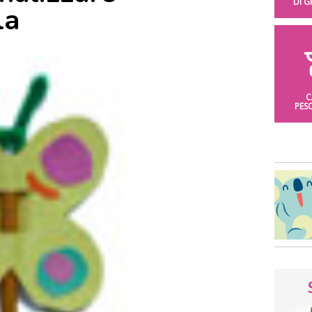
DI 
la
C
PES