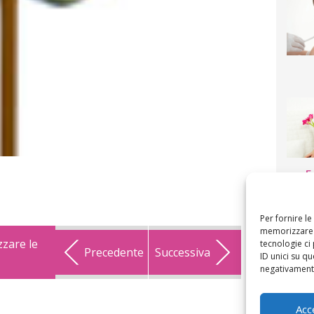
F
mamm
bigli
fi
Per fornire l
memorizzare e
zzare le
tecnologie ci
Precedente
Successiva
ID unici su qu
negativamente
Acc