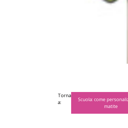
Torna
Scuola: come personali
a:
matite