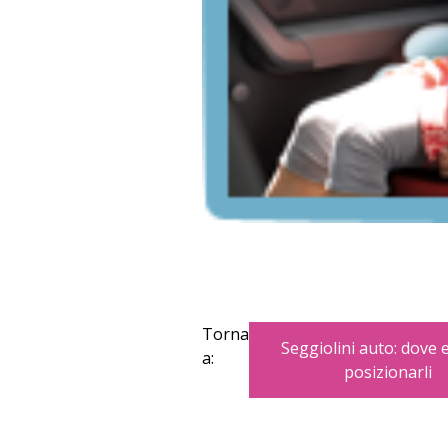
Torna
Seggiolini auto: dove
a:
posizionarli