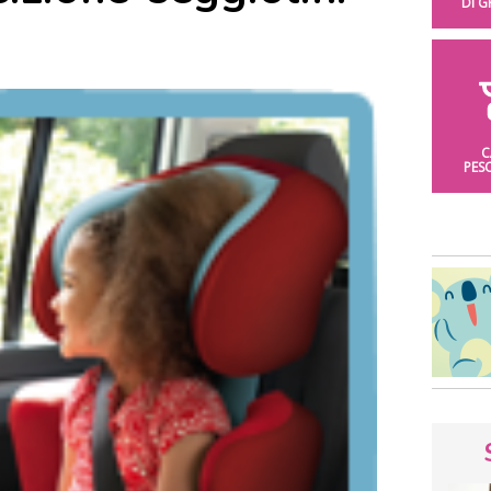
DI 
C
PES