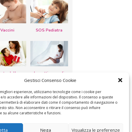
Vaccini
SOS Pediatra
esta della
Le settimane di
a: lavoretti,
gravidanza
Gestisci Consenso Cookie
etti d’auguri,
lastrocche
e migliori esperienze, utilizziamo tecnologie come i cookie per
/o accedere alle informazioni del dispositivo. Il consenso a queste
 permetterà di elaborare dati come il comportamento di navigazione o
esto sito. Non acconsentire o ritirare il consenso può influire
 su alcune caratteristiche e funzioni.
etta
Nega
Visualizza le preferenze