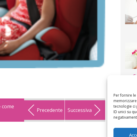
F
mamm
bigli
fi
Per fornire l
memorizzare e
 e come
tecnologie ci
Precedente
Successiva
ID unici su qu
negativamente
Acc