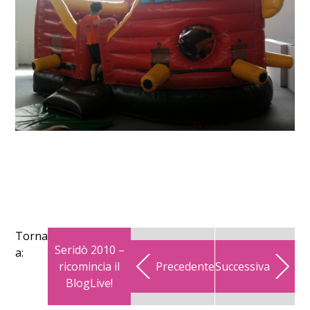
Torna
Seridò 2010 –
a:
ricomincia il
Precedente
Successiva
BlogLive!