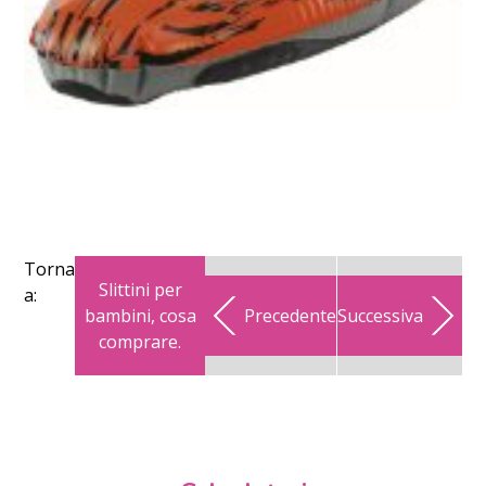
Torna
Slittini per
a:
bambini, cosa
Precedente
Successiva
comprare.