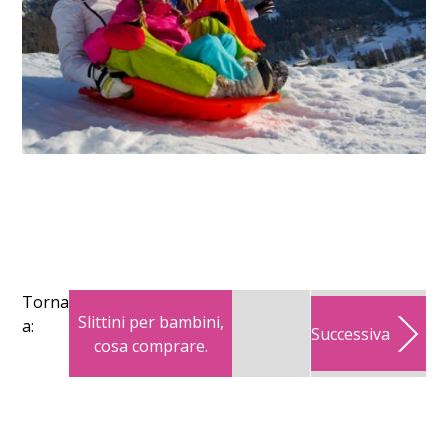
Torna
Slittini per bambini,
a:
Successiva
cosa comprare.