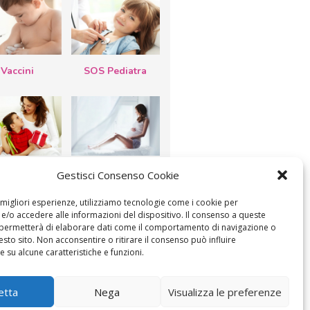
Vaccini
SOS Pediatra
esta della
Le settimane di
Gestisci Consenso Cookie
a: lavoretti,
gravidanza
etti d’auguri,
lastrocche
e migliori esperienze, utilizziamo tecnologie come i cookie per
/o accedere alle informazioni del dispositivo. Il consenso a queste
 permetterà di elaborare dati come il comportamento di navigazione o
esto sito. Non acconsentire o ritirare il consenso può influire
 su alcune caratteristiche e funzioni.
ICA IL CONSENSO
COOKIE POLICY (UE)
etta
Nega
Visualizza le preferenze