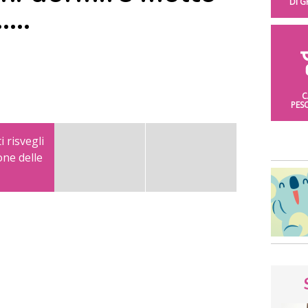
DI 
…..
C
PES
 risvegli
one delle