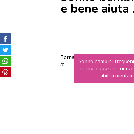
e bene aiuta 
Torna
Sonno bambini: frequenti
a:
notturni causano riduzi
abilità mentali