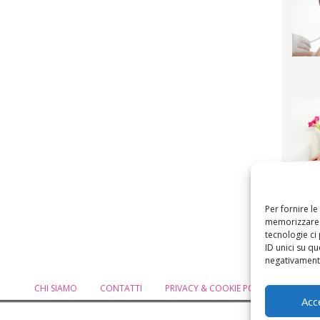
F
mamm
bigli
fi
Per fornire l
memorizzare e
tecnologie ci
ID unici su qu
negativamente
CHI SIAMO
CONTATTI
PRIVACY & COOKIE POLICY
MODIF
Acc