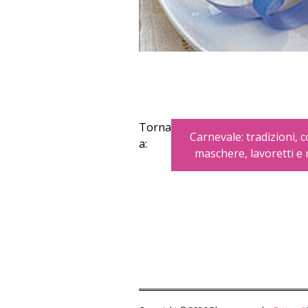
Torna
Carnevale: tradizioni, 
a:
maschere, lavoretti e 