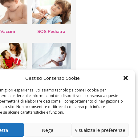
Vaccini
SOS Pediatra
esta della
Le settimane di
Gestisci Consenso Cookie
a: lavoretti,
gravidanza
etti d’auguri,
lastrocche
e migliori esperienze, utilizziamo tecnologie come i cookie per
/o accedere alle informazioni del dispositivo. Il consenso a queste
 permetterà di elaborare dati come il comportamento di navigazione o
esto sito. Non acconsentire o ritirare il consenso può influire
 su alcune caratteristiche e funzioni.
ICA IL CONSENSO
COOKIE POLICY (UE)
etta
Nega
Visualizza le preferenze