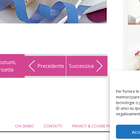
costumi,
Precedente
Successiva
ricette
F
mamm
bigli
fi
Per fornire l
memorizzare e
tecnologie ci
ID unici su qu
negativamente
CHI SIAMO
CONTATTI
PRIVACY & COOKIE POLICY
MODIF
Acc