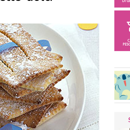
DI 
C
PES