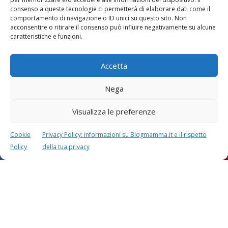
consenso a queste tecnologie ci permetterà di elaborare dati come il
comportamento di navigazione o ID unici su questo sito. Non
Vaccini
SOS Pediatra
acconsentire o ritirare il consenso può influire negativamente su alcune
caratteristiche e funzioni.
Accetta
Nega
Visualizza le preferenze
Festa della mamma:
Le settimane di
lavoretti, biglietti
gravidanza
d’auguri, filastrocche
Cookie
Privacy Policy: informazioni su Blogmamma.it e il rispetto
Policy
della tua privacy
Chi siamo
Contatti
Privacy & Cookie Policy
Modifica il consenso
Cookie Policy (UE)