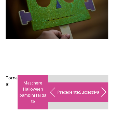
Torna
Maschere
a:
Halloween
Precedente
Successiva
bambini fai da
te