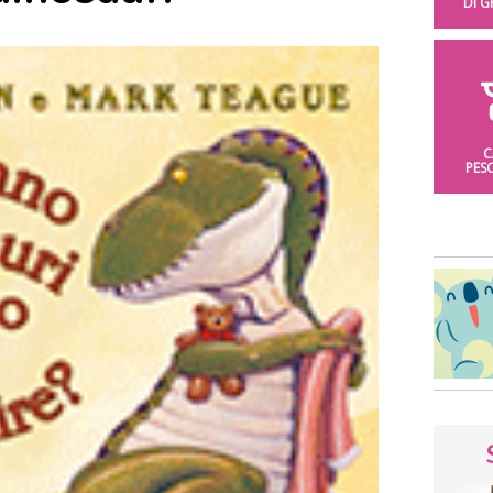
DI 
C
PES