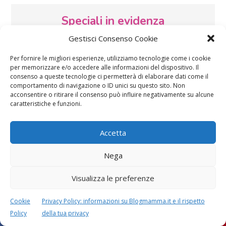
Speciali in evidenza
Gestisci Consenso Cookie
Per fornire le migliori esperienze, utilizziamo tecnologie come i cookie
per memorizzare e/o accedere alle informazioni del dispositivo. Il
consenso a queste tecnologie ci permetterà di elaborare dati come il
comportamento di navigazione o ID unici su questo sito. Non
acconsentire o ritirare il consenso può influire negativamente su alcune
caratteristiche e funzioni.
Vaccini
SOS Pediatra
Accetta
Nega
Visualizza le preferenze
Festa della mamma:
Le settimane di
lavoretti, biglietti
gravidanza
Cookie
Privacy Policy: informazioni su Blogmamma.it e il rispetto
d’auguri, filastrocche
Policy
della tua privacy