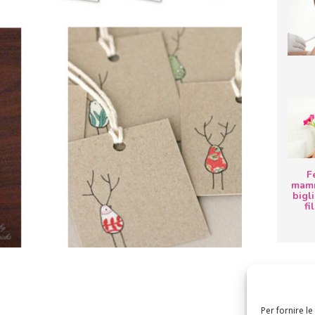
F
mamm
bigli
fi
Per fornire l