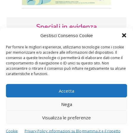
Speciali in evidenza
Gestisci Consenso Cookie
Per fornire le migliori esperienze, utilizziamo tecnologie come i cookie
per memorizzare e/o accedere alle informazioni del dispositivo. Il
consenso a queste tecnologie ci permetterà di elaborare dati come il
comportamento di navigazione o ID unici su questo sito. Non
acconsentire o ritirare il consenso può influire negativamente su alcune
caratteristiche e funzioni.
Vaccini
SOS Pediatra
Accetta
Nega
Visualizza le preferenze
Festa della mamma:
Le settimane di
Cookie
Privacy Policy: informazioni su Blogmamma.it e il rispetto
lavoretti, biglietti
gravidanza