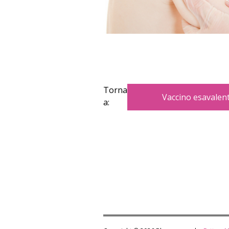
Torna
Vaccino esavalen
a: