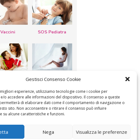
Vaccini
SOS Pediatra
esta della
Le settimane di
Gestisci Consenso Cookie
a: lavoretti,
gravidanza
etti d’auguri,
lastrocche
e migliori esperienze, utilizziamo tecnologie come i cookie per
/o accedere alle informazioni del dispositivo. Il consenso a queste
 permetterà di elaborare dati come il comportamento di navigazione o
esto sito. Non acconsentire o ritirare il consenso può influire
 su alcune caratteristiche e funzioni.
ICA IL CONSENSO
COOKIE POLICY (UE)
etta
Nega
Visualizza le preferenze