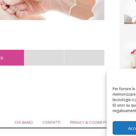
te
F
mamm
bigli
fi
Per fornire l
memorizzare e
tecnologie ci
ID unici su qu
negativamente
CHI SIAMO
CONTATTI
PRIVACY & COOKIE POLICY
MODIF
Acc