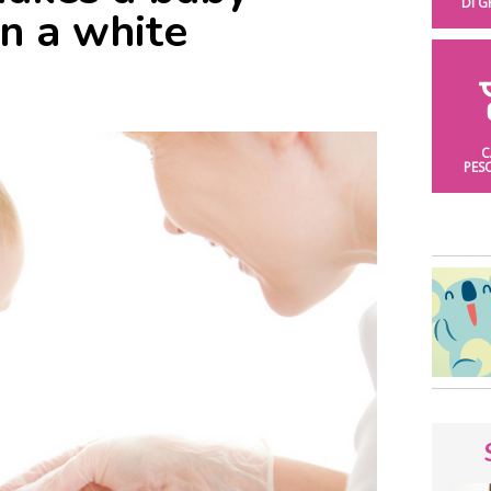
DI 
on a white
C
PES