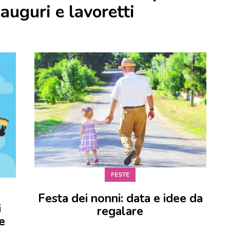
i auguri e lavoretti
FESTE
Festa dei nonni: data e idee da
i
regalare
e