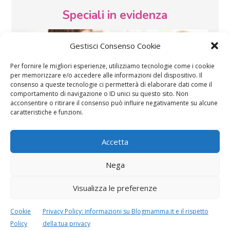
Speciali in evidenza
Gestisci Consenso Cookie
Per fornire le migliori esperienze, utilizziamo tecnologie come i cookie
per memorizzare e/o accedere alle informazioni del dispositivo. Il
consenso a queste tecnologie ci permetterà di elaborare dati come il
comportamento di navigazione o ID unici su questo sito. Non
Vaccini
SOS Pediatra
acconsentire o ritirare il consenso può influire negativamente su alcune
caratteristiche e funzioni.
Accetta
Nega
Visualizza le preferenze
Festa della mamma:
Le settimane di
lavoretti, biglietti
gravidanza
d’auguri, filastrocche
Cookie
Privacy Policy: informazioni su Blogmamma.it e il rispetto
Policy
della tua privacy