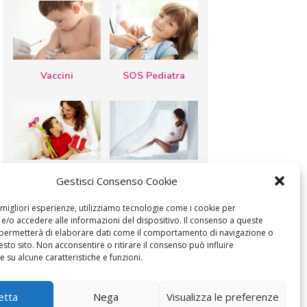
Vaccini
SOS Pediatra
Festa della
Le settimane di
Gestisci Consenso Cookie
mamma: lavoretti,
gravidanza
biglietti d’auguri,
filastrocche
e migliori esperienze, utilizziamo tecnologie come i cookie per
/o accedere alle informazioni del dispositivo. Il consenso a queste
 permetterà di elaborare dati come il comportamento di navigazione o
esto sito. Non acconsentire o ritirare il consenso può influire
 su alcune caratteristiche e funzioni.
etta
Nega
Visualizza le preferenze
MODIFICA IL CONSENSO
COOKIE POLICY (UE)