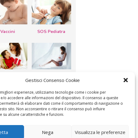
Vaccini
SOS Pediatra
esta della
Le settimane di
Gestisci Consenso Cookie
a: lavoretti,
gravidanza
etti d’auguri,
lastrocche
e migliori esperienze, utilizziamo tecnologie come i cookie per
/o accedere alle informazioni del dispositivo. Il consenso a queste
 permetterà di elaborare dati come il comportamento di navigazione o
esto sito. Non acconsentire o ritirare il consenso può influire
 su alcune caratteristiche e funzioni.
etta
Nega
Visualizza le preferenze