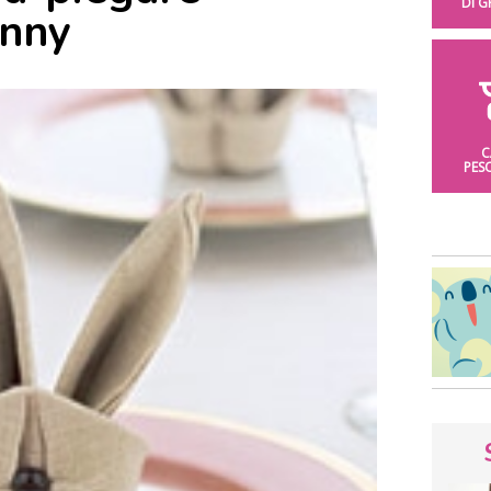
DI 
unny
C
PES