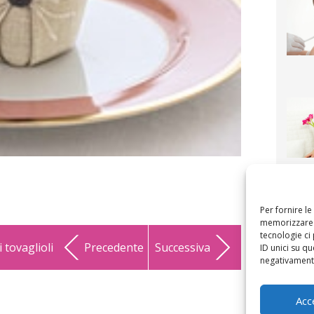
F
mamm
bigli
fi
Per fornire l
memorizzare e
tecnologie ci
 tovaglioli
Precedente
Successiva
ID unici su qu
negativamente
Acc