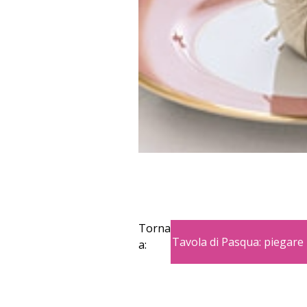
Torna
Tavola di Pasqua: piegare i
a: