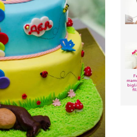
F
mamm
bigli
fi