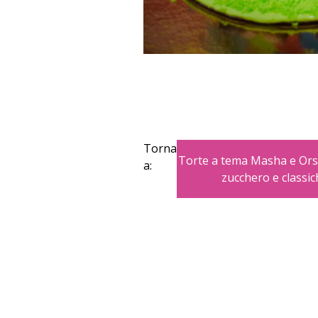
Torna
Torte a tema Masha e Orso
a:
zucchero e classi
Copyright © 2026 Blogmamma by
Fattor
Design e sviluppo
colorinside studio
con
A