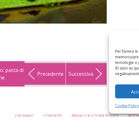
Per fornire l
memorizzare e
tecnologie ci
ID unici su qu
: pasta di
Precedente
Successiva
negativamente
che
Acc
Cookie Policy
CHI SIAMO
CONTATTI
PRIVACY & COOKIE POLICY
MODIF
eMamma
telier FattoreMamma