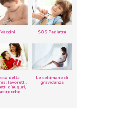
Vaccini
SOS Pediatra
esta della
Le settimane di
a: lavoretti,
gravidanza
etti d’auguri,
lastrocche