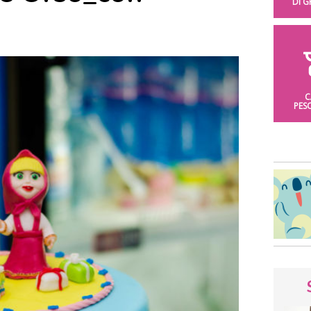
DI 
C
PES