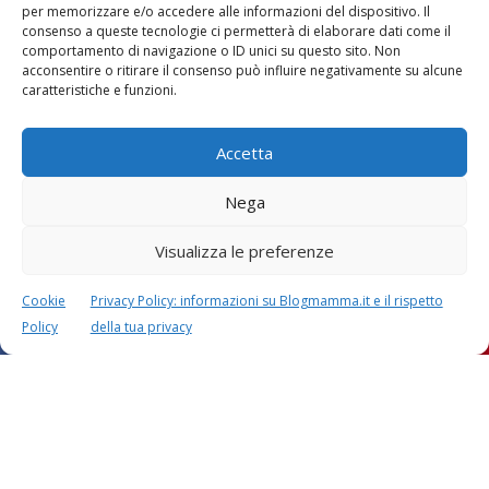
per memorizzare e/o accedere alle informazioni del dispositivo. Il
consenso a queste tecnologie ci permetterà di elaborare dati come il
comportamento di navigazione o ID unici su questo sito. Non
Vaccini
SOS Pediatra
acconsentire o ritirare il consenso può influire negativamente su alcune
caratteristiche e funzioni.
Accetta
Nega
Visualizza le preferenze
Festa della mamma:
Le settimane di
lavoretti, biglietti
gravidanza
d’auguri, filastrocche
Cookie
Privacy Policy: informazioni su Blogmamma.it e il rispetto
Policy
della tua privacy
Chi siamo
Contatti
Privacy & Cookie Policy
Modifica il consenso
Cookie Policy (UE)