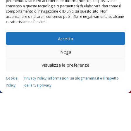
per memorizzare e/o accedere alle informazioni del dispositivo. Il
consenso a queste tecnologie ci permetterà di elaborare dati come il
comportamento di navigazione o ID unici su questo sito. Non
Vaccini
SOS Pediatra
acconsentire o ritirare il consenso può influire negativamente su alcune
caratteristiche e funzioni.
Accetta
Nega
Visualizza le preferenze
Festa della mamma:
Le settimane di
lavoretti, biglietti
gravidanza
d’auguri, filastrocche
Cookie
Privacy Policy: informazioni su Blogmamma.it e il rispetto
Policy
della tua privacy
Chi siamo
Contatti
Privacy & Cookie Policy
Modifica il consenso
Cookie Policy (UE)