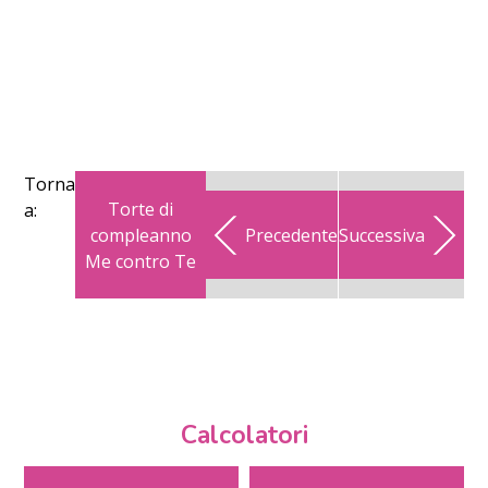
Torna
Torte di
a:
compleanno
Precedente
Successiva
Me contro Te
Calcolatori