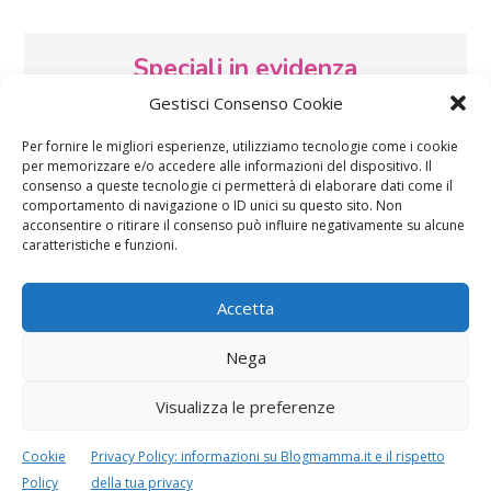
Speciali in evidenza
Gestisci Consenso Cookie
Per fornire le migliori esperienze, utilizziamo tecnologie come i cookie
per memorizzare e/o accedere alle informazioni del dispositivo. Il
consenso a queste tecnologie ci permetterà di elaborare dati come il
comportamento di navigazione o ID unici su questo sito. Non
acconsentire o ritirare il consenso può influire negativamente su alcune
caratteristiche e funzioni.
Vaccini
SOS Pediatra
Accetta
Nega
Visualizza le preferenze
Festa della mamma:
Le settimane di
Cookie
Privacy Policy: informazioni su Blogmamma.it e il rispetto
lavoretti, biglietti
gravidanza
d’auguri, filastrocche
Policy
della tua privacy