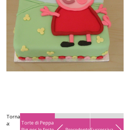
Torna
Torte di Peppa
a:
Pig per le feste
Precedente
Successiva