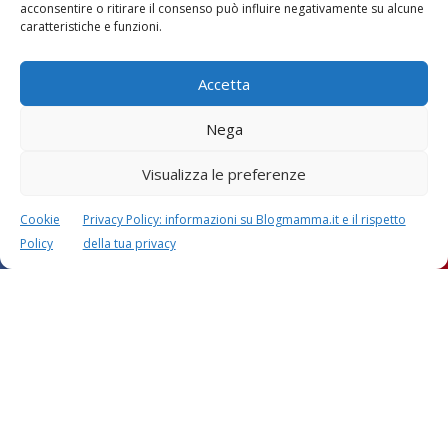
acconsentire o ritirare il consenso può influire negativamente su alcune
caratteristiche e funzioni.
Accetta
Nega
Visualizza le preferenze
Festa della mamma:
Le settimane di
lavoretti, biglietti
gravidanza
d’auguri, filastrocche
Cookie
Privacy Policy: informazioni su Blogmamma.it e il rispetto
Policy
della tua privacy
Chi siamo
Contatti
Privacy & Cookie Policy
Modifica il consenso
Cookie Policy (UE)
Copyright © 2026 Blogmamma by
FattoreMamma
Design e sviluppo
colorinside studio
con
Atelier FattoreMamma