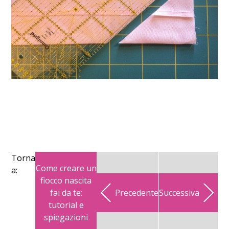
Torna
Come creare un
a:
fiocco nascita
fai da te:
Precedente
Successiva
tutorial e
spiegazioni