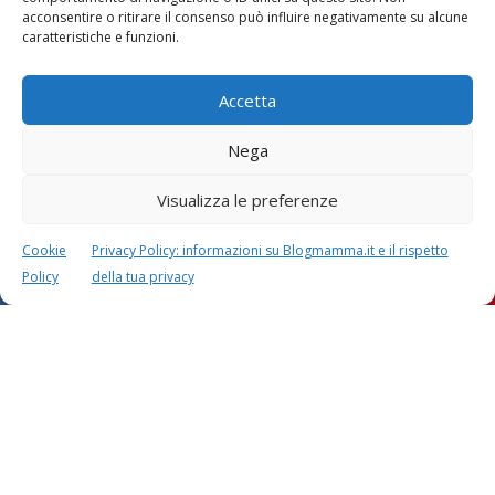
Vaccini
SOS Pediatra
acconsentire o ritirare il consenso può influire negativamente su alcune
caratteristiche e funzioni.
Accetta
Nega
Visualizza le preferenze
Festa della mamma:
Le settimane di
lavoretti, biglietti
gravidanza
d’auguri, filastrocche
Cookie
Privacy Policy: informazioni su Blogmamma.it e il rispetto
Policy
della tua privacy
Chi siamo
Contatti
Privacy & Cookie Policy
Modifica il consenso
Cookie Policy (UE)
Copyright © 2026 Blogmamma by
FattoreMamma
Design e sviluppo
colorinside studio
con
Atelier FattoreMamma